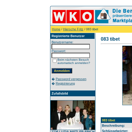
Home
/
Hiersche Fritz
/ 083 tibet
Registrierte Benutzer
083 tibet
Benutzername:
Passwort:
Beim nächsten Besuch
automatisch anmelden?
�
Password vergessen
�
Registrierung
Zufallsbild
083 tibet
Beschreibung:
Schlüsselwörter:
7726 LUZIA NISTLER ERICH