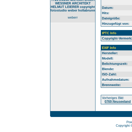
WESSNER ARCHITEKT
HELMUT LEIERER copyright
Datum:
fotostudio weber hollabrunn
Hits:
weberr
Dateigröße:
Hinzugefügt von:
IPTC Info
Copyright-Vermerk
EXIF Info
Hersteller:
Modell:
Belichtungszeit:
Blende:
ISO-Zahl:
Aufnahmedatum:
Brennweite:
Vorheriges Bild:
0769 Neuseeland
Pow
Copyright