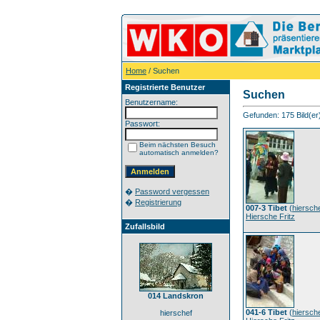
Home
/ Suchen
Registrierte Benutzer
Suchen
Benutzername:
Gefunden: 175 Bild(er) 
Passwort:
Beim nächsten Besuch
automatisch anmelden?
�
Password vergessen
�
Registrierung
007-3 Tibet
(
hiersch
Hiersche Fritz
Zufallsbild
014 Landskron
041-6 Tibet
(
hiersch
hierschef