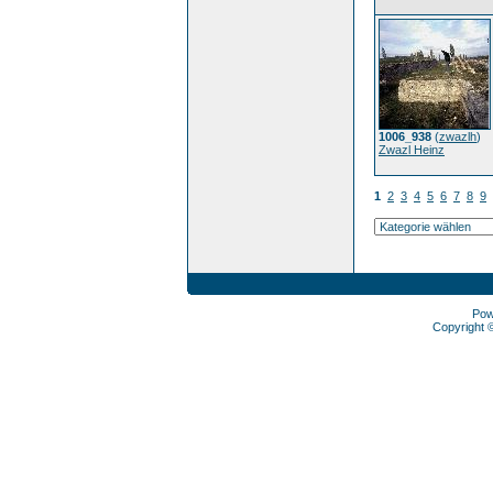
1006_938
(
zwazlh
)
Zwazl Heinz
1
2
3
4
5
6
7
8
9
Pow
Copyright