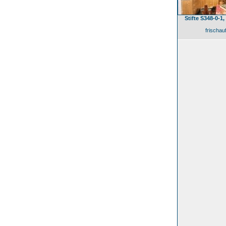
Stifte S348-0-1
frischau