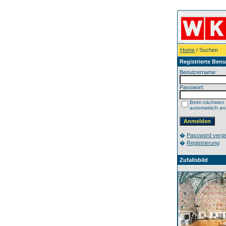
Home
/ Suchen
Registrierte Benu
Benutzername:
Passwort:
Beim nächsten
automatisch a
�
Password verg
�
Registrierung
Zufallsbild