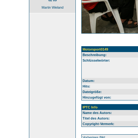
02 09
Martin Wieland
Motorsport0149
Beschreibung:
Schlüsselwörter:
Datum:
Hits:
Dateigröße:
Hinzugefügt von:
IPTC Info
Name des Autors:
Titel des Autors:
Copyright-Vermerk:
Vorheriges Bild: