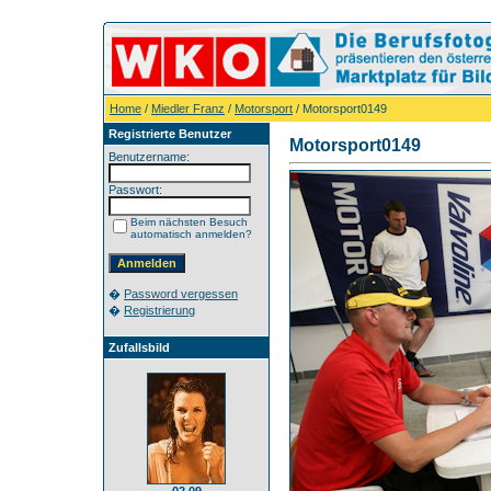
Home
/
Miedler Franz
/
Motorsport
/ Motorsport0149
Registrierte Benutzer
Motorsport0149
Benutzername:
Passwort:
Beim nächsten Besuch
automatisch anmelden?
�
Password vergessen
�
Registrierung
Zufallsbild