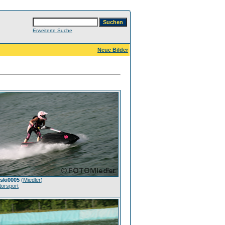
Erweiterte Suche
Neue Bilder
tski0005
(
Miedler
)
orsport