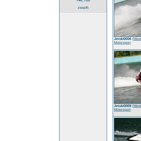
745_715
zwazlh
Jetski0006
(
Mied
Motorsport
Jetski0009
(
Mied
Motorsport