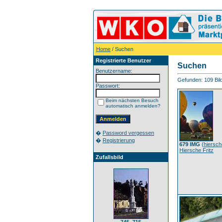
Home
/ Suchen
Registrierte Benutzer
Suchen
Benutzername:
Gefunden: 109 Bild(
Passwort:
Beim nächsten Besuch
automatisch anmelden?
�
Password vergessen
�
Registrierung
679 IMG
(
hiersch
Hiersche Fritz
Zufallsbild