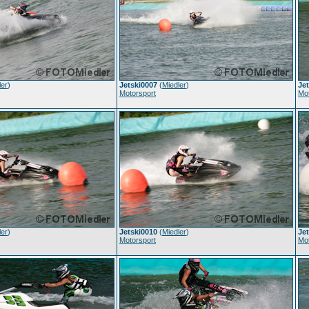
ler
)
Jetski0007
(
Miedler
)
Je
Motorsport
Mot
ler
)
Jetski0010
(
Miedler
)
Je
Motorsport
Mot