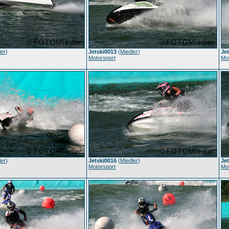
ler
)
Jetski0013
(
Miedler
)
Je
Motorsport
Mot
ler
)
Jetski0016
(
Miedler
)
Je
Motorsport
Mot