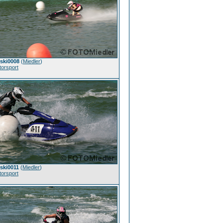
tski0008
(
Miedler
)
orsport
tski0011
(
Miedler
)
orsport