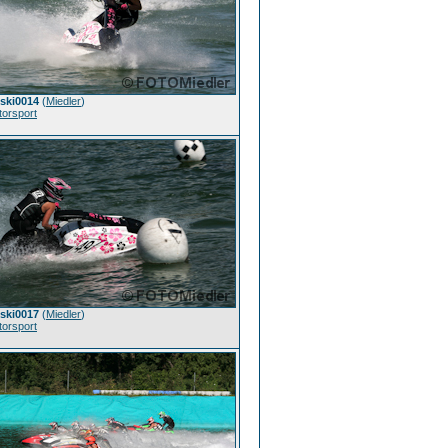
tski0014
(
Miedler
)
orsport
tski0017
(
Miedler
)
orsport