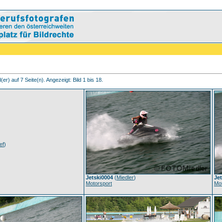
er) auf 7 Seite(n). Angezeigt: Bild 1 bis 18.
ef
)
Jetski0004
(
Miedler
)
Je
Motorsport
Mot