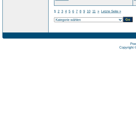
1
2
3
4
5
6
7
8
9
10
11
»
Letzte Seite »
Pow
Copyright