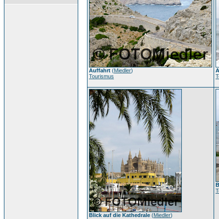
Auffahrt
(
Miedler
)
A
Tourismus
T
B
T
Blick auf die Kathedrale
(
Miedler
)