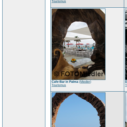
Tourismus
Cafe-Bar in Palma
(
Miedler
)
D
Tourismus
T