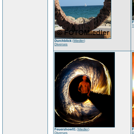
F
T
Durchblick
(
Miedler
)
Diverses
Feuershow01
(
Miedler
)
F
Diverses
D