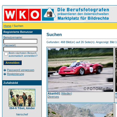
Home
/ Suchen
Registrierte Benutzer
Suchen
Benutzername:
Gefunden: 468 Bild(er) auf 26 Seite(n). Angezeigt: Bild 1
Passwort:
Beim nächsten Besuch
automatisch anmelden?
�
Password vergessen
�
Registrierung
Zufallsbild
Abarth01
(
Miedler
)
a
Diverses
D
064-6 Tibet, kinder
hierschef