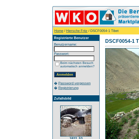
Home
/
Hiersche Fritz
/ DSCF0054-1 Tibet
Registrierte Benutzer
DSCF0054-1 T
Benutzername:
Passwort:
Beim nächsten Besuch
automatisch anmelden?
�
Password vergessen
�
Registrierung
Zufallsbild
1822_53