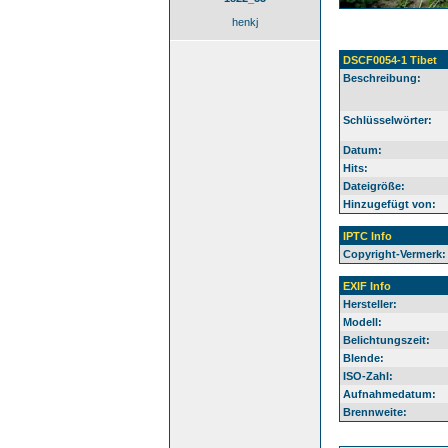
henkj
DSCF0054-1 Tibet
Beschreibung:
Schlüsselwörter:
Datum:
Hits:
Dateigröße:
Hinzugefügt von:
IPTC Info
Copyright-Vermerk:
EXIF Info
Hersteller:
Modell:
Belichtungszeit:
Blende:
ISO-Zahl:
Aufnahmedatum:
Brennweite: