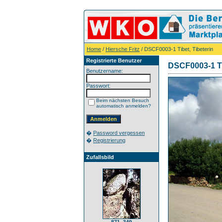
Home
/
Hiersche Fritz
/ DSCF0003-1 Tibet, Tibeterin
Registrierte Benutzer
DSCF0003-1 Ti
Benutzername:
Passwort:
Beim nächsten Besuch
automatisch anmelden?
�
Password vergessen
�
Registrierung
Zufallsbild