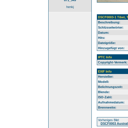
871_349
henkj
DSCF0003-1 Tibet, T
Beschreibung:
Schlüsselwörter:
Datum:
Hits:
Dateigröße:
Hinzugefügt von:
IPTC Info
Copyright-Vermerk:
EXIF Info
Hersteller:
Modell:
Belichtungszeit:
Blende:
ISO-Zahl:
Aufnahmedatum:
Brennweite:
Vorheriges Bild:
DSCF0003 Austral