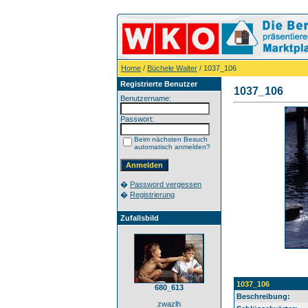
Home
/
Büchele Walter
/ 1037_106
Registrierte Benutzer
1037_106
Benutzername:
Passwort:
Beim nächsten Besuch
automatisch anmelden?
�
Password vergessen
�
Registrierung
Zufallsbild
1037_106
680_613
Beschreibung:
zwazlh