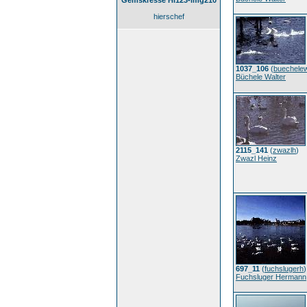
Gemskresse Hi123-img210
hierschef
1037_106
(
buechele
Büchele Walter
2115_141
(
zwazlh
)
Zwazl Heinz
697_11
(
fuchslugerh
)
Fuchsluger Hermann