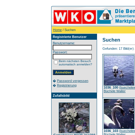
Home
/ Suchen
Registrierte Benutzer
Suchen
Benutzername:
Gefunden: 17 Bild(er) a
Passwort:
Beim nächsten Besuch
automatisch anmelden?
�
Password vergessen
�
Registrierung
1036_100
(
buechele
Büchele Walter
Zufallsbild
1036_103
(
buechele
Büchele Walter