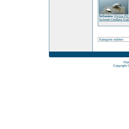
Schwäne
(
Firma PI
Schmid-Chelbea Gabr
Pow
Copyright