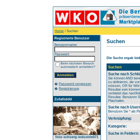
Home
/ Suchen
Registrierte Benutzer
Suchen
Benutzername:
Passwort:
Die Suche ergab leide
Beim nächsten Besuch
automatisch anmelden?
Suchen
Suche nach Schlü
Sie können AND ben
zu definieren, die 
�
Password vergessen
müssen, OR für Wörte
�
Registrierung
Resultat sein könne
verbietet das nachfo
Resultat. Benutzen Si
Zufallsbild
Platzhalter.
Suche nach User
Benutzen Sie * als Pl
Verknüpfung:
Kategorie:
Suche in Feldern:
foto-schoerg-industrie071