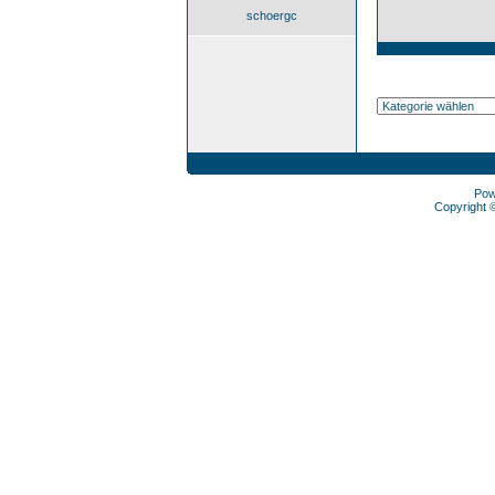
schoergc
Pow
Copyright