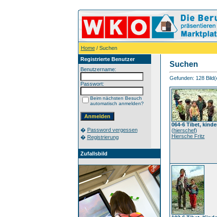
Home
/ Suchen
Registrierte Benutzer
Suchen
Benutzername:
Gefunden: 128 Bild(er
Passwort:
Beim nächsten Besuch
automatisch anmelden?
064-6 Tibet, kinde
�
Password vergessen
(
hierschef
)
Hiersche Fritz
�
Registrierung
Zufallsbild