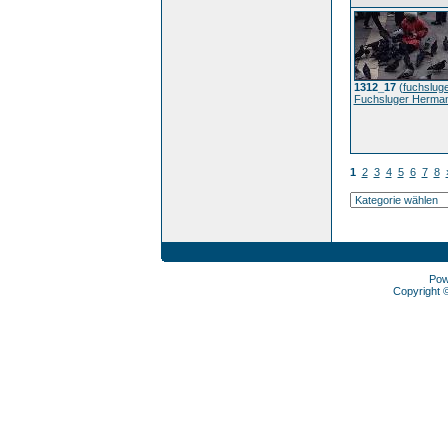
1312_17
(
fuchslug
Fuchsluger Herma
1
2
3
4
5
6
7
8
Pow
Copyright