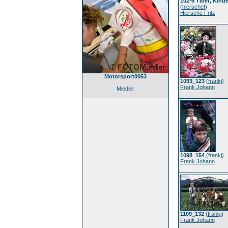
102-6 Tibet, Kinde
(
hierschef
)
Hiersche Fritz
Motorsport0053
1093_123
(
frankj
)
Frank Johann
Miedler
1098_154
(
frankj
)
Frank Johann
1109_132
(
frankj
)
Frank Johann