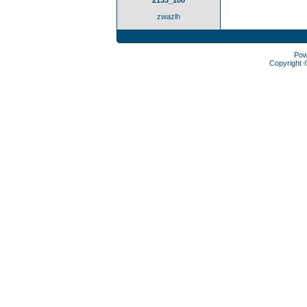
2133_100
zwazlh
Pow
Copyright