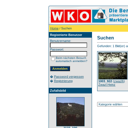
Home
/ Suchen
Registrierte Benutzer
Suchen
Benutzername:
Gefunden: 1 Bild(er) au
Passwort:
Beim nächsten Besuch
automatisch anmelden?
�
Password vergessen
�
Registrierung
1003_922
(
zwazlh
)
Zwazl Heinz
Zufallsbild