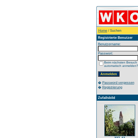
Home
/ Suchen
Registrierte Benutzer
Benutzername:
Passwort:
Beim nächsten Besuch
automatisch anmelden
�
Password vergessen
�
Registrierung
Zufallsbild