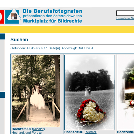
Erweiterte S
Suchen
Gefunden: 4 Bild(er) auf 1 Seite(n). Angezeigt: Bild 1 bis 4.
?
Hochzeit000
(
Miedler
)
Hochzeit001
(
Miedler
)
Hochzeit0
Hochzeit und Portrait