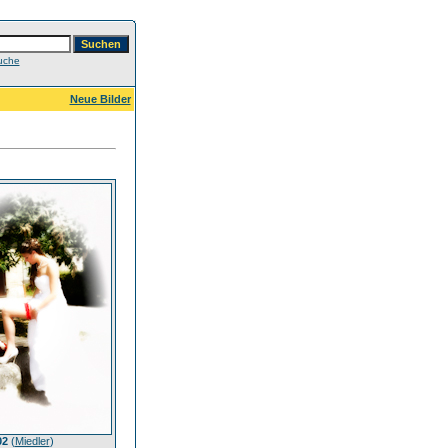
uche
Neue Bilder
02
(
Miedler
)