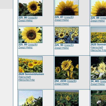
225_87
(
zwazlh
)
225_86
(
zwazlh
)
225_88
(
zwa
Zwazl Heinz
Zwazl Heinz
Zwazl Heinz
225_89
(
zwazlh
)
2625 Sonne
225_90
(
zwazlh
)
Zwazl Heinz
(
hierschef
)
Zwazl Heinz
Hiersche Frit
2628 Sonnenblumen
(
hierschef
)
Hiersche Fritz
292_2234
(
zwazlh
)
34_481
(
zwa
Zwazl Heinz
Zwazl Heinz