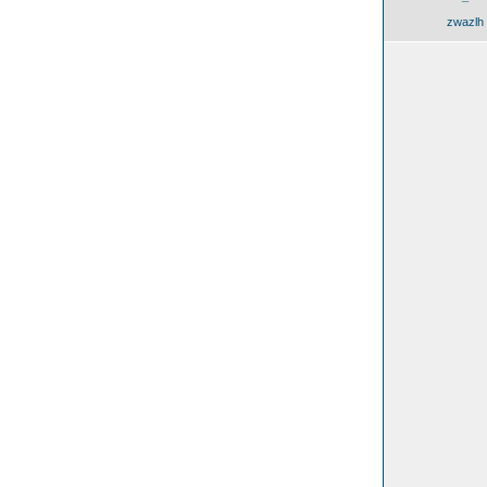
zwazlh