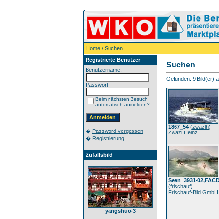
Home
/ Suchen
Registrierte Benutzer
Suchen
Benutzername:
Gefunden: 9 Bild(er) au
Passwort:
Beim nächsten Besuch
automatisch anmelden?
1867_54
(
zwazlh
)
�
Password vergessen
Zwazl Heinz
�
Registrierung
Zufallsbild
Seen_3931-02,FAC
(
frischauf
)
Frischauf-Bild GmbH
yangshuo-3