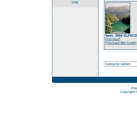
shdc
Seen_3956-11,FACD
(
frischauf
)
Frischauf-Bild GmbH
Pow
Copyright