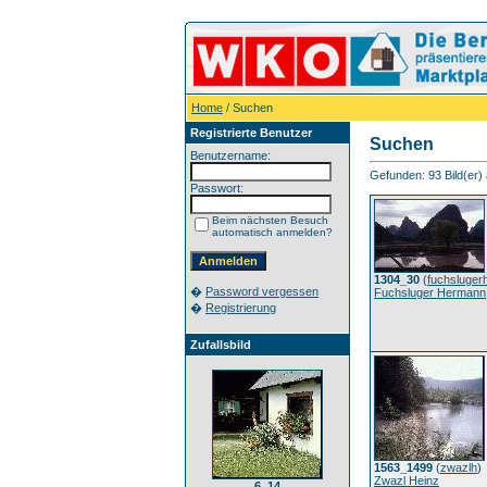
Home
/ Suchen
Registrierte Benutzer
Suchen
Benutzername:
Gefunden: 93 Bild(er) a
Passwort:
Beim nächsten Besuch
automatisch anmelden?
1304_30
(
fuchsluger
�
Password vergessen
Fuchsluger Hermann
�
Registrierung
Zufallsbild
1563_1499
(
zwazlh
)
Zwazl Heinz
6_14