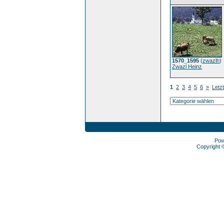
1570_1595
(
zwazlh
)
Zwazl Heinz
1
2
3
4
5
6
»
Letzt
Pow
Copyright