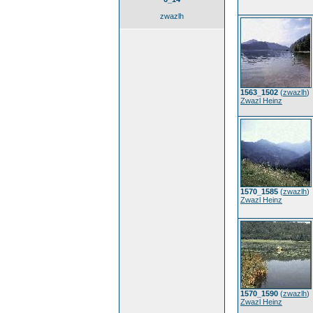
zwazlh
1563_1502
(
zwazlh
)
Zwazl Heinz
1570_1585
(
zwazlh
)
Zwazl Heinz
1570_1590
(
zwazlh
)
Zwazl Heinz