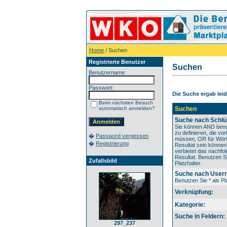
Home
/ Suchen
Registrierte Benutzer
Suchen
Benutzername:
Passwort:
Die Suche ergab leide
Beim nächsten Besuch
automatisch anmelden?
Suchen
Suche nach Schlü
Sie können AND benu
zu definieren, die v
�
Password vergessen
müssen, OR für Wörte
�
Registrierung
Resultat sein könne
verbietet das nachfo
Resultat. Benutzen Si
Zufallsbild
Platzhalter.
Suche nach User
Benutzen Sie * als Pla
Verknüpfung:
Kategorie:
Suche in Feldern:
297_237