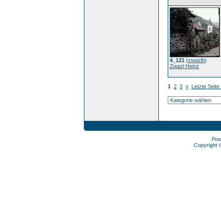
4_121
(
zwazlh
)
Zwazl Heinz
1
2
3
»
Letzte Seite
Pow
Copyright