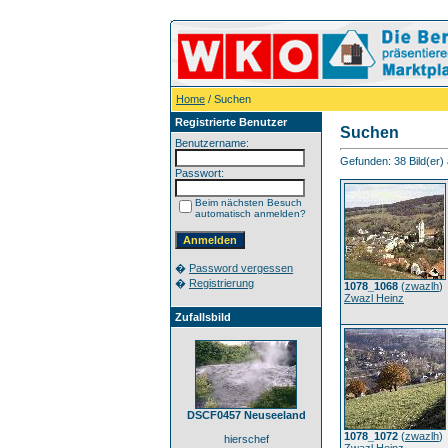
Home
/ Suchen
Registrierte Benutzer
Suchen
Benutzername:
Gefunden: 38 Bild(er) a
Passwort:
Beim nächsten Besuch
automatisch anmelden?
�
Password vergessen
�
Registrierung
1078_1068
(
zwazlh
)
Zwazl Heinz
Zufallsbild
DSCF0457 Neuseeland
1078_1072
(
zwazlh
)
hierschef