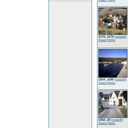
Zwazl Heinz
1078_1078
(
zwazlh
)
Zwazl Heinz
1604_1690
(
zwazlh
)
Zwazl Heinz
1858_28
(
zwazlh
)
Zwazl Heinz