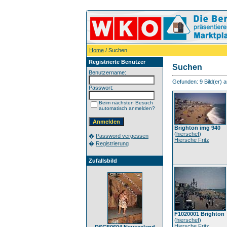
Home
/ Suchen
Registrierte Benutzer
Suchen
Benutzername:
Gefunden: 9 Bild(er) au
Passwort:
Beim nächsten Besuch
automatisch anmelden?
Brighton img 940
(
hierschef
)
�
Password vergessen
Hiersche Fritz
�
Registrierung
Zufallsbild
F1020001 Brighton
(
hierschef
)
Hiersche Fritz