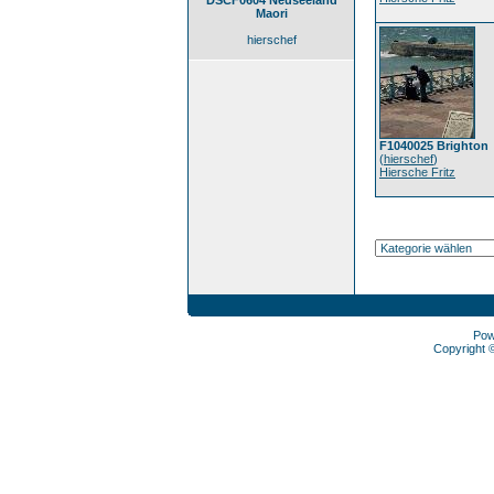
DSCF0604 Neuseeland
Maori
hierschef
F1040025 Brighton
(
hierschef
)
Hiersche Fritz
Pow
Copyright