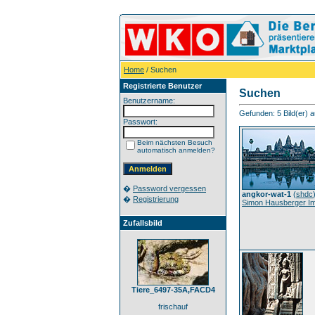
Home
/ Suchen
Registrierte Benutzer
Suchen
Benutzername:
Gefunden: 5 Bild(er) au
Passwort:
Beim nächsten Besuch
automatisch anmelden?
�
Password vergessen
angkor-wat-1
(
shdc
�
Registrierung
Simon Hausberger I
Zufallsbild
Tiere_6497-35A,FACD4
frischauf