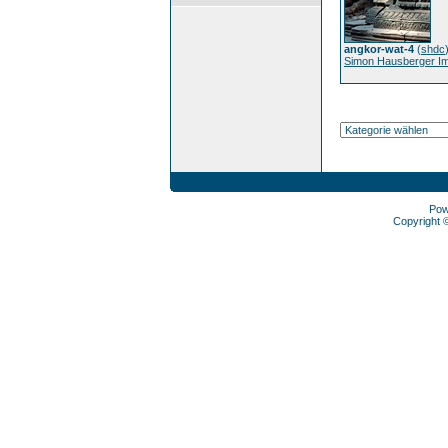
angkor-wat-4
(
shdc
Simon Hausberger I
Pow
Copyright