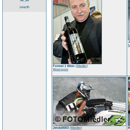
39_53
zwazlh
J
M
Formel 1 Wein
(
Miedler
)
Motorsport
Jetski0003
(
Miedler
)
K