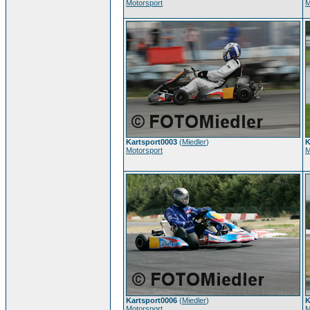
Motorsport
M
Kartsport0003
(
Miedler
)
K
Motorsport
M
Kartsport0006
(
Miedler
)
K
Motorsport
M