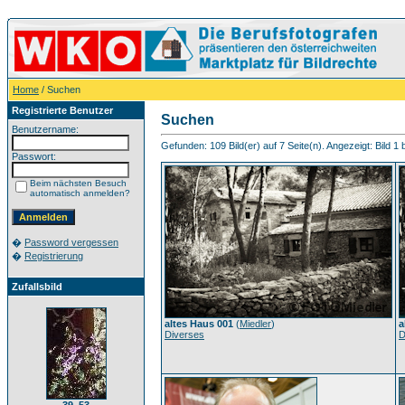
Home
/ Suchen
Registrierte Benutzer
Suchen
Benutzername:
Gefunden: 109 Bild(er) auf 7 Seite(n). Angezeigt: Bild 1 
Passwort:
Beim nächsten Besuch
automatisch anmelden?
�
Password vergessen
�
Registrierung
Zufallsbild
altes Haus 001
(
Miedler
)
a
Diverses
D