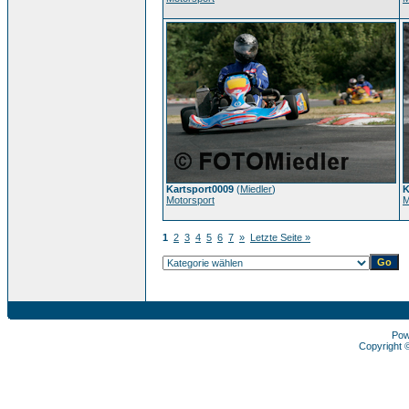
Kartsport0009
(
Miedler
)
K
Motorsport
M
1
2
3
4
5
6
7
»
Letzte Seite »
Pow
Copyright