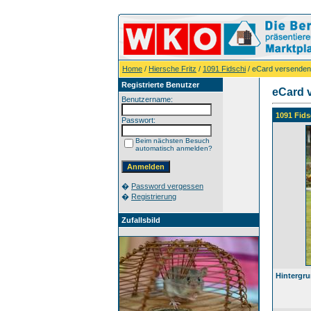
Home
/
Hiersche Fritz
/
1091 Fidschi
/ eCard versenden
Registrierte Benutzer
eCard 
Benutzername:
1091 Fids
Passwort:
Beim nächsten Besuch
automatisch anmelden?
�
Password vergessen
�
Registrierung
Zufallsbild
Hintergru