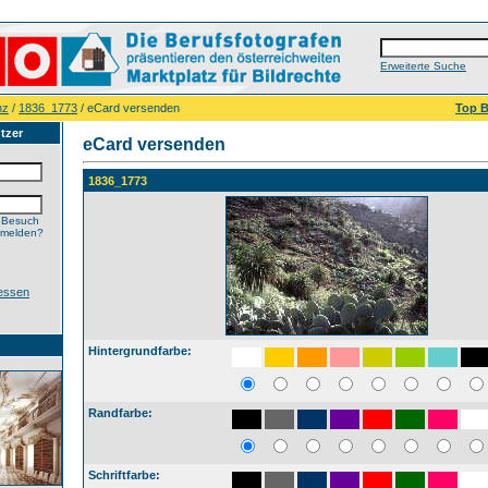
Erweiterte Suche
nz
/
1836_1773
/ eCard versenden
Top B
tzer
eCard versenden
1836_1773
 Besuch
nmelden?
essen
Hintergrundfarbe:
Randfarbe:
Schriftfarbe: