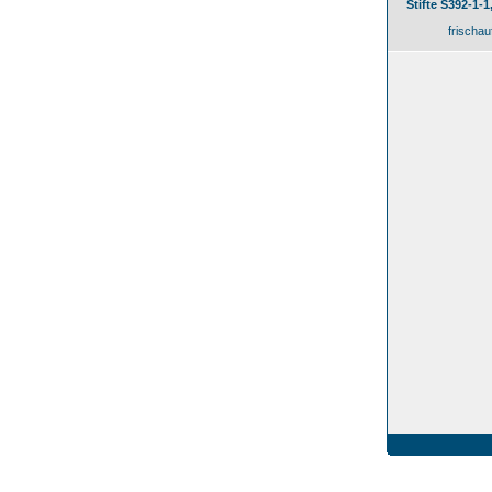
Stifte S392-1-
frischau