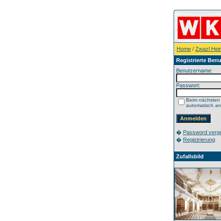
Home
/
Zwazl Hei
Registrierte Benu
Benutzername:
Passwort:
Beim nächsten
automatisch a
�
Password verg
�
Registrierung
Zufallsbild