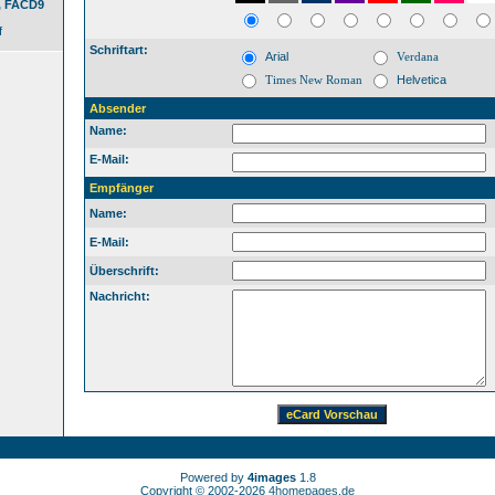
1, FACD9
f
Schriftart:
Arial
Verdana
Times New Roman
Helvetica
Absender
Name:
E-Mail:
Empfänger
Name:
E-Mail:
Überschrift:
Nachricht:
Powered by
4images
1.8
Copyright © 2002-2026
4homepages.de