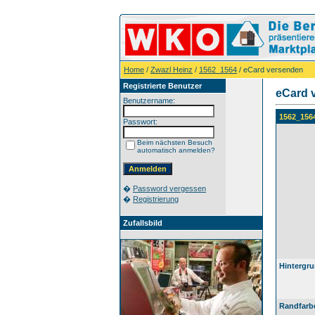
Home
/
Zwazl Heinz
/
1562_1564
/ eCard versenden
Registrierte Benutzer
eCard 
Benutzername:
1562_156
Passwort:
Beim nächsten Besuch
automatisch anmelden?
�
Password vergessen
�
Registrierung
Zufallsbild
Hintergru
Randfarb