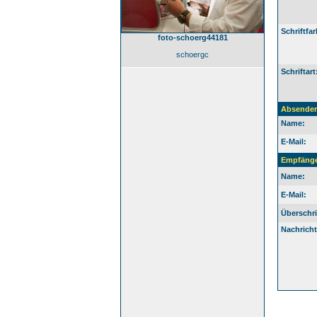
Schriftfar
foto-schoerg44181
schoergc
Schriftart
Absender
Name:
E-Mail:
Empfäng
Name:
E-Mail:
Überschri
Nachricht