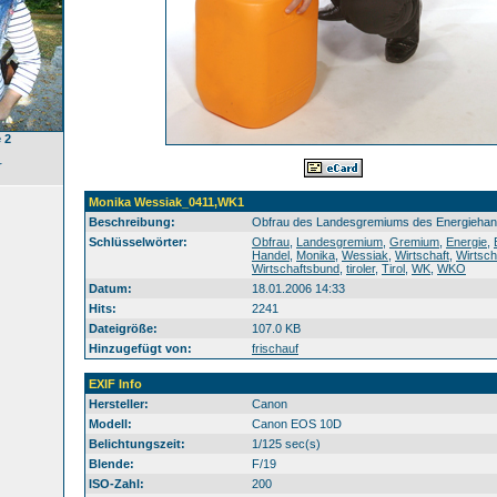
 2
r
Monika Wessiak_0411,WK1
Beschreibung:
Obfrau des Landesgremiums des Energiehan
Schlüsselwörter:
Obfrau
,
Landesgremium
,
Gremium
,
Energie
,
Handel
,
Monika
,
Wessiak
,
Wirtschaft
,
Wirtsc
Wirtschaftsbund
,
tiroler
,
Tirol
,
WK
,
WKO
Datum:
18.01.2006 14:33
Hits:
2241
Dateigröße:
107.0 KB
Hinzugefügt von:
frischauf
EXIF Info
Hersteller:
Canon
Modell:
Canon EOS 10D
Belichtungszeit:
1/125 sec(s)
Blende:
F/19
ISO-Zahl:
200