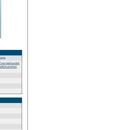
dels
Energiehandel
,
haftskammer
,