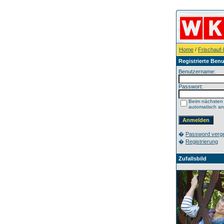
Home
/
Frischauf
Registrierte Benu
Benutzername:
Passwort:
Beim nächsten
automatisch a
�
Password verg
�
Registrierung
Zufallsbild