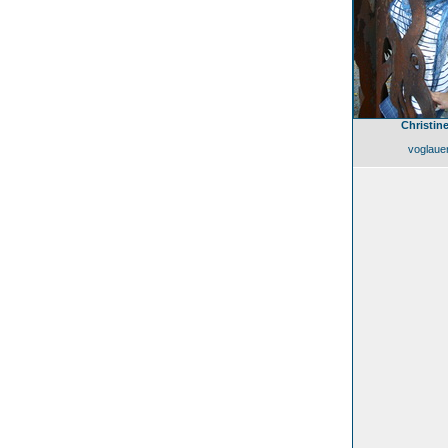
Christine
voglaue