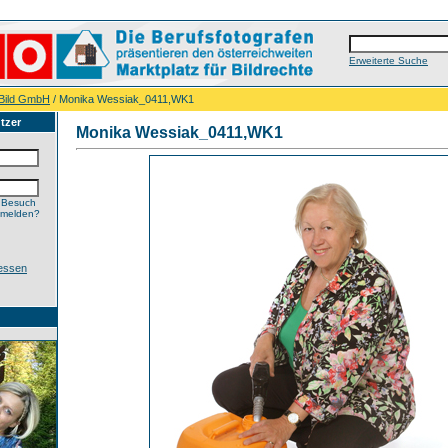
Erweiterte Suche
-Bild GmbH
/ Monika Wessiak_0411,WK1
tzer
Monika Wessiak_0411,WK1
 Besuch
nmelden?
essen