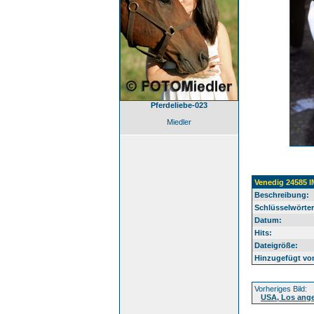
Pferdeliebe-023
Miedler
Venedig 24585 
Beschreibung:
Schlüsselwörter
Datum:
Hits:
Dateigröße:
Hinzugefügt vo
Vorheriges Bild:
USA, Los ang