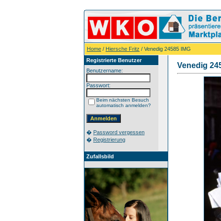
Home
/
Hiersche Fritz
/ Venedig 24585 IMG
Registrierte Benutzer
Venedig 24
Benutzername:
Passwort:
Beim nächsten Besuch
automatisch anmelden?
�
Password vergessen
�
Registrierung
Zufallsbild