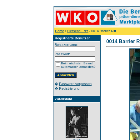
Home
/
Hiersche Fritz
/ 0014 Barrier Riff
Registrierte Benutzer
0014 Barrier Ri
Benutzername:
Passwort:
Beim nächsten Besuch
automatisch anmelden?
�
Password vergessen
�
Registrierung
Zufallsbild