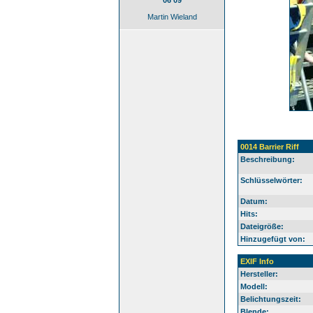
06 09
Martin Wieland
0014 Barrier Riff
Beschreibung:
Schlüsselwörter:
Datum:
Hits:
Dateigröße:
Hinzugefügt von:
EXIF Info
Hersteller:
Modell:
Belichtungszeit:
Blende: