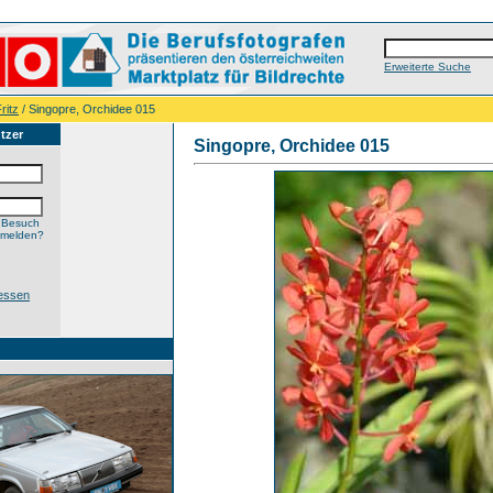
Erweiterte Suche
ritz
/ Singopre, Orchidee 015
tzer
Singopre, Orchidee 015
 Besuch
nmelden?
essen