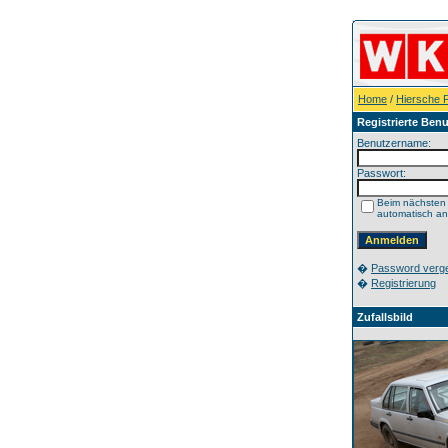
Home
/
Hiersche F
Registrierte Benu
Benutzername:
Passwort:
Beim nächsten
automatisch a
�
Password verg
�
Registrierung
Zufallsbild