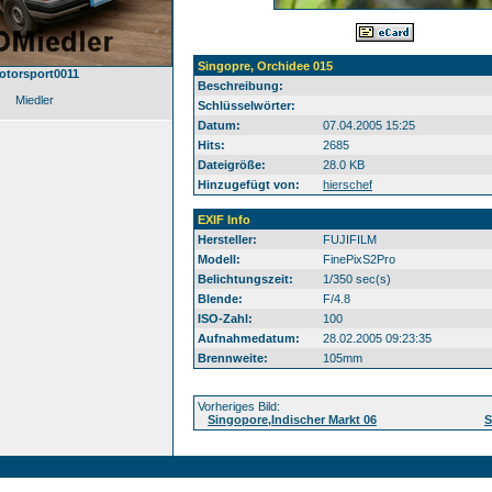
Singopre, Orchidee 015
otorsport0011
Beschreibung:
Miedler
Schlüsselwörter:
Datum:
07.04.2005 15:25
Hits:
2685
Dateigröße:
28.0 KB
Hinzugefügt von:
hierschef
EXIF Info
Hersteller:
FUJIFILM
Modell:
FinePixS2Pro
Belichtungszeit:
1/350 sec(s)
Blende:
F/4.8
ISO-Zahl:
100
Aufnahmedatum:
28.02.2005 09:23:35
Brennweite:
105mm
Vorheriges Bild:
Singopore,Indischer Markt 06
S