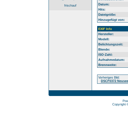
Datum:
frischauf
Hits:
Dateigröße:
Hinzugefügt von:
EXIF Info
Hersteller:
Modell:
Belichtungszeit:
Blende:
ISO-Zahl:
Aufnahmedatum:
Brennweite:
Vorheriges Bild:
DSCF0372 Neusee
Pow
Copyright