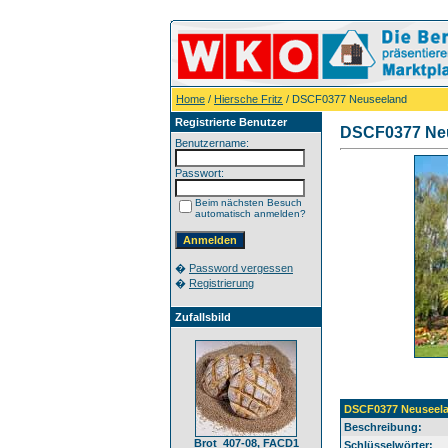
Home
/
Hiersche Fritz
/ DSCF0377 Neuseeland
Registrierte Benutzer
DSCF0377 Ne
Benutzername:
Passwort:
Beim nächsten Besuch
automatisch anmelden?
�
Password vergessen
�
Registrierung
Zufallsbild
DSCF0377 Neuseel
Beschreibung:
Brot_407-08, FACD1
Schlüsselwörter: