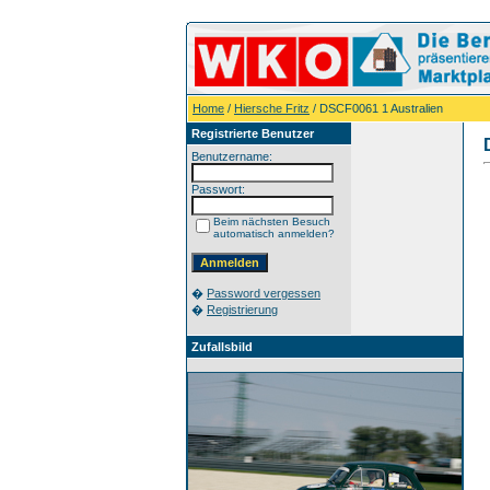
Home
/
Hiersche Fritz
/ DSCF0061 1 Australien
Registrierte Benutzer
Benutzername:
Passwort:
Beim nächsten Besuch
automatisch anmelden?
�
Password vergessen
�
Registrierung
Zufallsbild