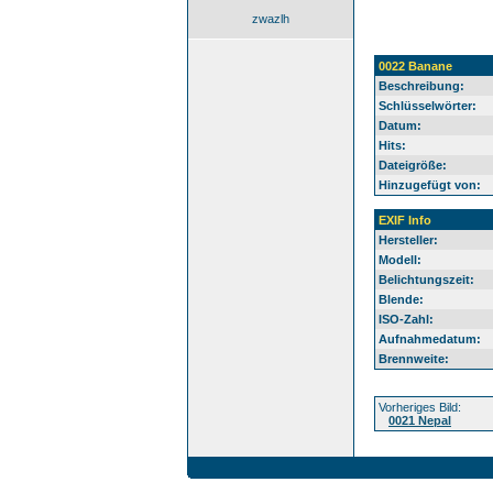
zwazlh
0022 Banane
Beschreibung:
Schlüsselwörter:
Datum:
Hits:
Dateigröße:
Hinzugefügt von:
EXIF Info
Hersteller:
Modell:
Belichtungszeit:
Blende:
ISO-Zahl:
Aufnahmedatum:
Brennweite:
Vorheriges Bild:
0021 Nepal