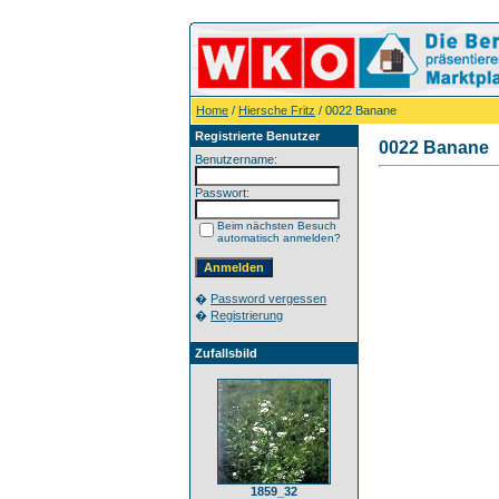
Home
/
Hiersche Fritz
/ 0022 Banane
Registrierte Benutzer
0022 Banane
Benutzername:
Passwort:
Beim nächsten Besuch
automatisch anmelden?
�
Password vergessen
�
Registrierung
Zufallsbild
1859_32