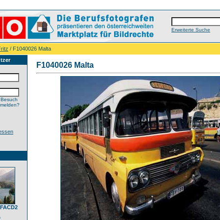
Erweiterte Suche
ritz
/ F1040026 Malta
tzer
F1040026 Malta
 Besuch
nmelden?
essen
,FACD2
f