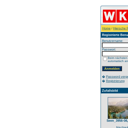
Home
/
Hiersche F
Registrierte Benu
Benutzername:
Passwort:
Beim nächsten
automatisch a
�
Password verg
�
Registrierung
Zufallsbild
Seen_3956-08
frischau