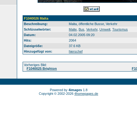
F1040026 Malta
Beschreibung:
Malta, öffentliche Busse, Verkehr
Schlüsselwörter:
Malte
,
Bus
,
Verkehr
,
Umwelt
,
Tourismus
Datum:
04.02.2005 09:20
Hits:
2064
Dateigröße:
37.6 KB
Hinzugefügt von:
hierschef
Vorheriges Bild:
F1040025 Brighton
F1
Powered by
4images
1.8
Copyright © 2002-2026
4homepages.de