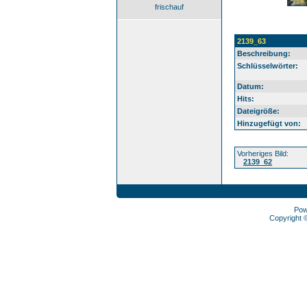
frischauf
2139_63
Beschreibung:
Schlüsselwörter:
Datum:
Hits:
Dateigröße:
Hinzugefügt von:
Vorheriges Bild:
2139_62
Pow
Copyright