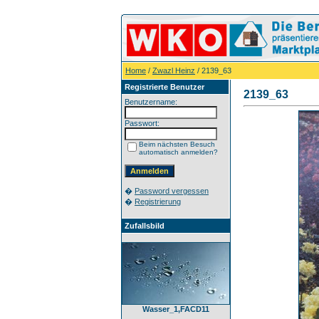
Home
/
Zwazl Heinz
/ 2139_63
Registrierte Benutzer
2139_63
Benutzername:
Passwort:
Beim nächsten Besuch
automatisch anmelden?
�
Password vergessen
�
Registrierung
Zufallsbild
Wasser_1,FACD11