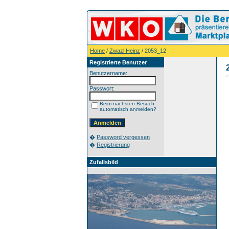
Home
/
Zwazl Heinz
/ 2053_12
Registrierte Benutzer
Benutzername:
Passwort:
Beim nächsten Besuch
automatisch anmelden?
�
Password vergessen
�
Registrierung
Zufallsbild