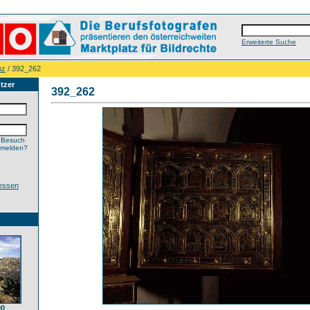
Erweiterte Suche
nz
/ 392_262
tzer
392_262
 Besuch
nmelden?
essen
00