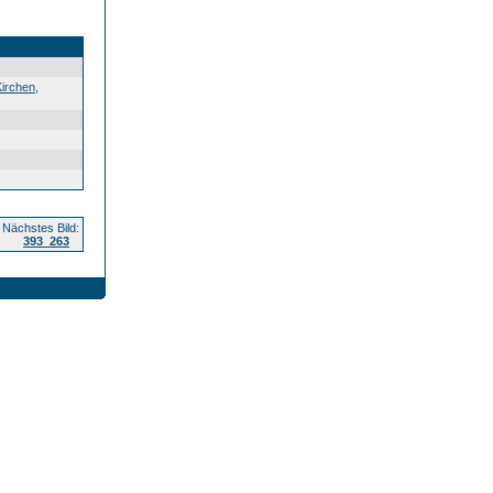
Kirchen
,
Nächstes Bild:
393_263