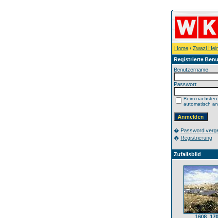
Home
/
Zwazl Hei
Registrierte Benu
Benutzername:
Passwort:
Beim nächsten
automatisch a
�
Password verg
�
Registrierung
Zufallsbild
1608_17