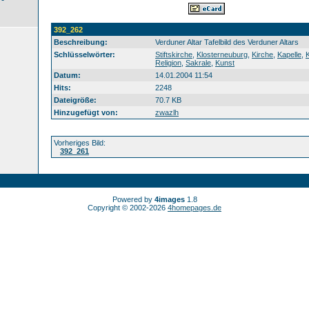
392_262
Beschreibung:
Verduner Altar Tafelbild des Verduner Altars
Schlüsselwörter:
Stiftskirche
,
Klosterneuburg
,
Kirche
,
Kapelle
,
Religion
,
Sakrale
,
Kunst
Datum:
14.01.2004 11:54
Hits:
2248
Dateigröße:
70.7 KB
Hinzugefügt von:
zwazlh
Vorheriges Bild:
392_261
Powered by
4images
1.8
Copyright © 2002-2026
4homepages.de