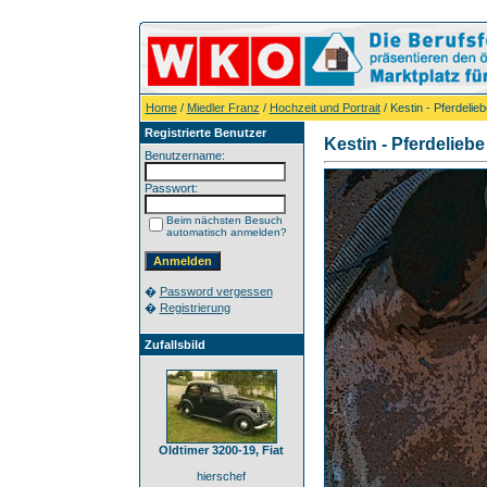
Home
/
Miedler Franz
/
Hochzeit und Portrait
/ Kestin - Pferdelieb
Registrierte Benutzer
Kestin - Pferdeliebe
Benutzername:
Passwort:
Beim nächsten Besuch
automatisch anmelden?
�
Password vergessen
�
Registrierung
Zufallsbild
Oldtimer 3200-19, Fiat
hierschef