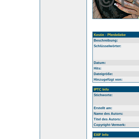
Kestin - Pferdeliebe
Beschreibung:
Schlüsselwörter:
Datum:
Hits:
Dateigröße:
Hinzugefügt von:
IPTC Info
Stichworte:
Erstellt am:
Name des Autors:
Titel des Autors:
Copyright-Vermerk:
EXIF Info