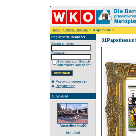
Home
/
Schörg Christian
/ 01Papstbesuch---
Registrierte Benutzer
01Papstbesuch
Benutzername:
Passwort:
Beim nächsten Besuch
automatisch anmelden?
�
Password vergessen
�
Registrierung
Zufallsbild
Australien Img90
hierschef