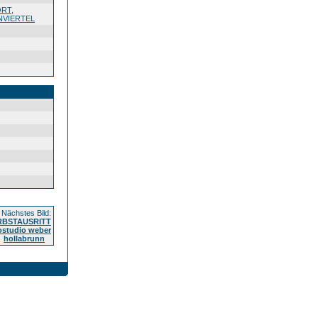
ORT
,
NVIERTEL
Nächstes Bild:
ERBSTAUSRITT
ostudio weber
hollabrunn