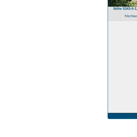
Stifte S343-0-
frischau