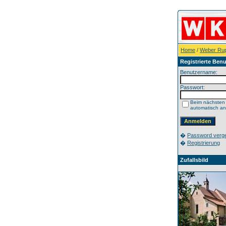
Home
/
Weber Rup
Registrierte Benu
Benutzername:
Passwort:
Beim nächsten
automatisch a
�
Password verg
�
Registrierung
Zufallsbild