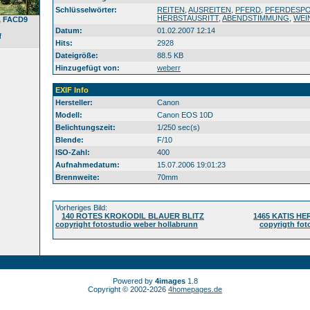
Schlüsselwörter:
REITEN
,
AUSREITEN
,
PFERD
,
PFERDESP
HERBSTAUSRITT
,
ABENDSTIMMUNG
,
WEI
1, FACD9
Datum:
01.02.2007 12:14
f
Hits:
2928
Dateigröße:
88.5 KB
Hinzugefügt von:
weberr
EXIF Info
Hersteller:
Canon
Modell:
Canon EOS 10D
Belichtungszeit:
1/250 sec(s)
Blende:
F/10
ISO-Zahl:
400
Aufnahmedatum:
15.07.2006 19:01:23
Brennweite:
70mm
Vorheriges Bild:
140 ROTES KROKODIL BLAUER BLITZ
1465 KATIS H
copyright fotostudio weber hollabrunn
copyrigth fot
Powered by
4images
1.8
Copyright © 2002-2026
4homepages.de