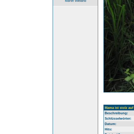
Martin Wieland
Mama ist stolz auf
Beschreibung:
Schlüsselwörter:
Datum:
Hits: