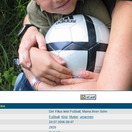
 ihn
Der Filius liebt Fußball, Mama ihren Sohn
Fußball
,
Kind
,
Mutter
,
umarmen
24.07.2006 08:47
2929