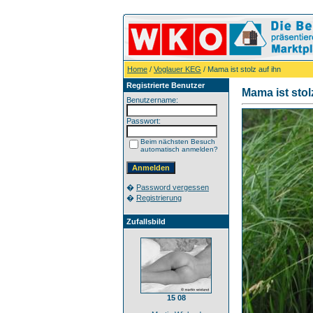
Home
/
Voglauer KEG
/ Mama ist stolz auf ihn
Registrierte Benutzer
Mama ist stol
Benutzername:
Passwort:
Beim nächsten Besuch
automatisch anmelden?
�
Password vergessen
�
Registrierung
Zufallsbild
15 08