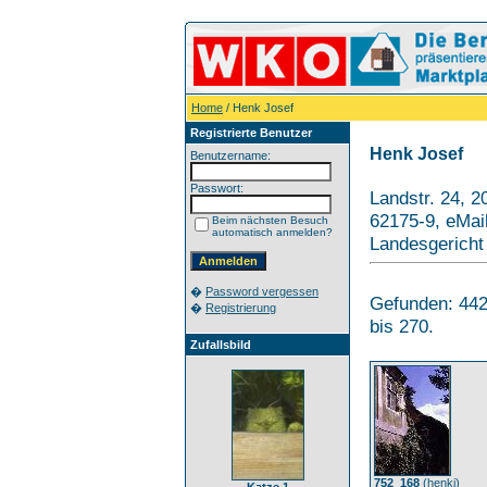
Home
/ Henk Josef
Registrierte Benutzer
Henk Josef
Benutzername:
Passwort:
Landstr. 24, 2
62175-9, eMai
Beim nächsten Besuch
automatisch anmelden?
Landesgericht
�
Password vergessen
Gefunden: 442 
�
Registrierung
bis 270.
Zufallsbild
752_168
(
henkj
)