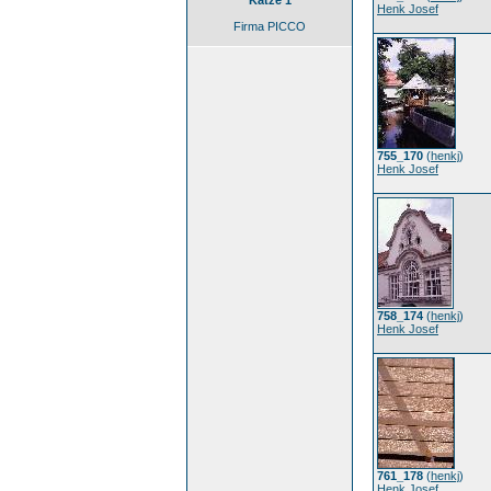
Katze 1
Henk Josef
Firma PICCO
755_170
(
henkj
)
Henk Josef
758_174
(
henkj
)
Henk Josef
761_178
(
henkj
)
Henk Josef