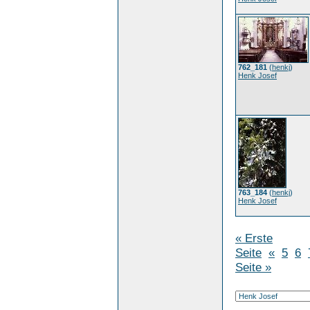
762_181
(
henkj
)
Henk Josef
763_184
(
henkj
)
Henk Josef
« Erste
Seite
«
5
6
Seite »